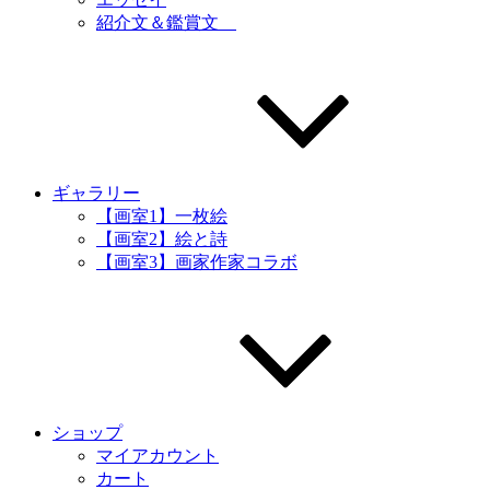
紹介文＆鑑賞文
ギャラリー
【画室1】一枚絵
【画室2】絵と詩
【画室3】画家作家コラボ
ショップ
マイアカウント
カート