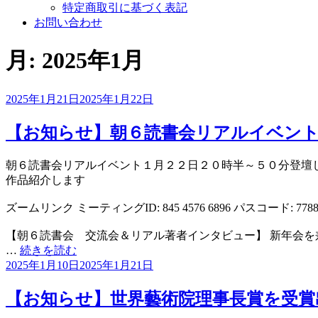
特定商取引に基づく表記
お問い合わせ
月:
2025年1月
投
2025年1月21日
2025年1月22日
稿
日:
【お知らせ】朝６読書会リアルイベント
朝６読書会リアルイベント１月２２日２０時半～５０分登壇
作品紹介します
ズームリンク ミーティングID: 845 4576 6896 パスコード: 7788
【朝６読書会 交流会＆リアル著者インタビュー】 新年会
…
続きを読む
投
2025年1月10日
2025年1月21日
稿
日:
【お知らせ】世界藝術院理事長賞を受賞