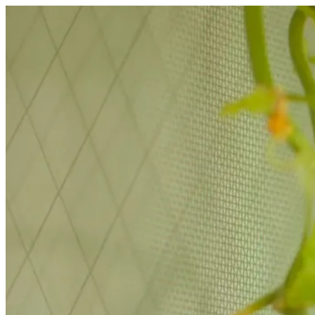
コ
ン
テ
ン
ツ
へ
ス
キ
ッ
プ