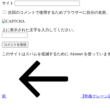
サイト
次回のコメントで使用するためブラウザーに自分の名前、
上に表示された文字を入力してください。
このサイトはスパムを低減するために Akismet を使っていま
過
投
去
稿
の
投
ナ
稿
ビ
ゲ
前
【昨曲クレーン
次
ー
の