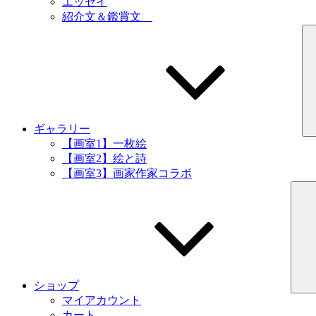
エッセイ
紹介文＆鑑賞文
ギャラリー
【画室1】一枚絵
【画室2】絵と詩
【画室3】画家作家コラボ
ショップ
マイアカウント
カート