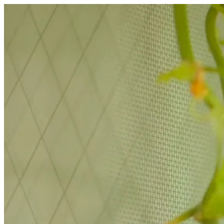
コ
ン
テ
ン
ツ
へ
ス
キ
ッ
プ