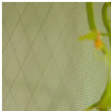
コ
ン
テ
ン
ツ
へ
ス
キ
ッ
プ