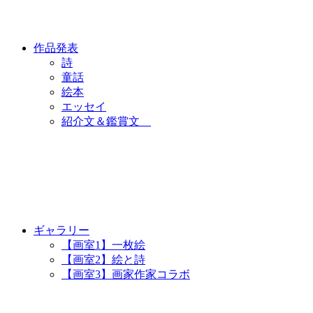
作品発表
詩
童話
絵本
エッセイ
紹介文＆鑑賞文
ギャラリー
【画室1】一枚絵
【画室2】絵と詩
【画室3】画家作家コラボ