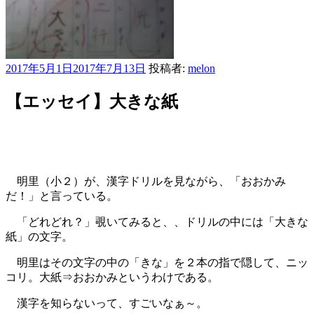
投
2017年5月1日
2017年7月13日
投稿者:
melon
稿
日:
【エッセイ】大きな紙
明里（小２）が、漢字ドリルを見ながら、「おおかみ
だ！」と言っている。
「どれどれ？」覗いてみると、、ドリルの中には「大きな
紙」の文字。
明里はその文字の中の「きな」を２本の指で隠して、ニッ
コリ。大紙⇒おおかみというわけである。
漢字を知らないって、すごいなぁ～。