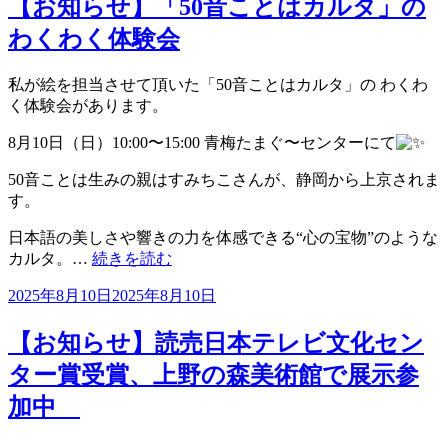
日:
【お知らせ】「50音ことはカルタ」の
わくわく体験会
私が絵を担当させて頂いた「50音ことはカルタ」の わくわ
く体験会があります。
8月10日（日）10:00〜15:00 青梅たまぐ〜センターにて
50音ことは生みの親はすみちこさんが、静岡から上京されま
す。
日本語の美しさや響きの力を体感できる“心の宝物”のような
カルタ。…
続きを読む
投
2025年8月10日
2025年8月10日
稿
日:
【お知らせ】読売日本テレビ文化セン
ター賞受賞、上野の森美術館で展示参
加中