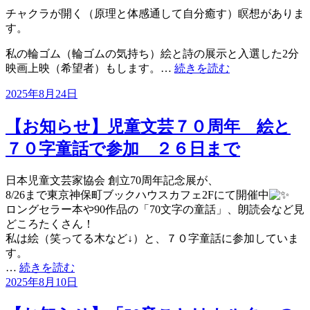
チャクラが開く（原理と体感通して自分癒す）瞑想がありま
す。
私の輪ゴム（輪ゴムの気持ち）絵と詩の展示と入選した2分
映画上映（希望者）もします。…
続きを読む
投
2025年8月24日
稿
日:
【お知らせ】児童文芸７０周年 絵と
７０字童話で参加 ２６日まで
日本児童文芸家協会 創立70周年記念展が、
8/26まで東京神保町ブックハウスカフェ2Fにて開催中
ロングセラー本や90作品の「70文字の童話」、朗読会など見
どころたくさん！
私は絵（笑ってる木など↓）と、７０字童話に参加していま
す。
…
続きを読む
投
2025年8月10日
稿