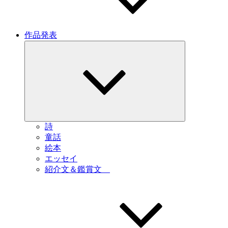
作品発表
サ
ブ
メ
ニ
ュ
ー
を
展
開
詩
童話
絵本
エッセイ
紹介文＆鑑賞文