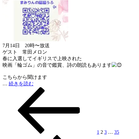
7月14日 20時〜放送
ゲスト 常田メロン
春に入選してイギリスで上映された
映画「輪ゴム」の音で鑑賞、詩の朗読もあります
こちらから聞けます
…
続きを読む
前
ペ
ペ
ペ
ペ
次
投
の
ー
ー
ー
ー
の
稿
ペ
ジ
ジ
ジ
ジ
ペ
ー
ー
ナ
ジ
ジ
ビ
ゲ
1
2
3
…
35