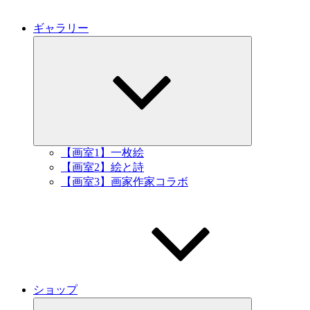
ギャラリー
サ
ブ
メ
ニ
ュ
ー
を
展
開
【画室1】一枚絵
【画室2】絵と詩
【画室3】画家作家コラボ
ショップ
サ