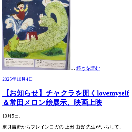
…
続きを読む
投
2025年10月4日
稿
日:
【お知らせ】チャクラを開くlovemyself
＆常田メロン絵展示、映画上映
10月5日、
奈良吉野からブレインヨガの 上田 由賀 先生がいらして、