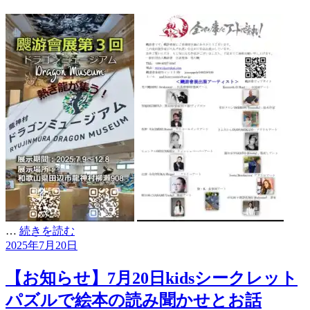
…
続きを読む
投
2025年7月20日
稿
日:
【お知らせ】7月20日kidsシークレット
パズルで絵本の読み聞かせとお話