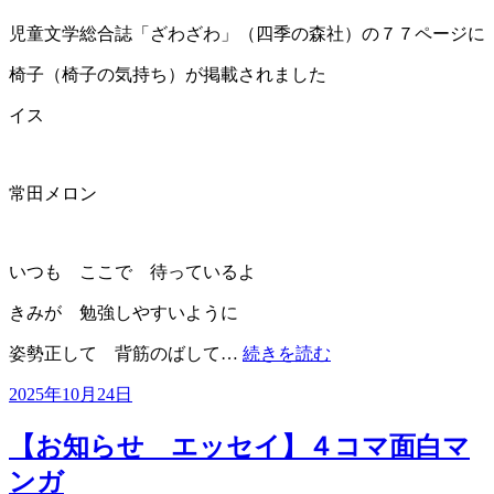
児童文学総合誌「ざわざわ」（四季の森社）の７７ページに
椅子（椅子の気持ち）が掲載されました
イス
常田メロン
いつも ここで 待っているよ
きみが 勉強しやすいように
姿勢正して 背筋のばして…
続きを読む
投
2025年10月24日
稿
日:
【お知らせ エッセイ】４コマ面白マ
ンガ