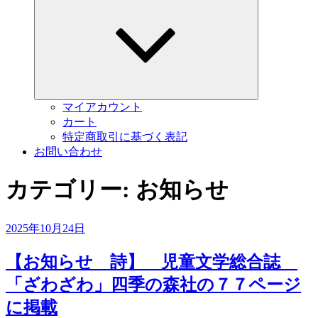
ブ
メ
ニ
ュ
ー
を
展
開
マイアカウント
カート
特定商取引に基づく表記
お問い合わせ
カテゴリー:
お知らせ
投
2025年10月24日
稿
日:
【お知らせ 詩】 児童文学総合誌
「ざわざわ」四季の森社の７７ページ
に掲載