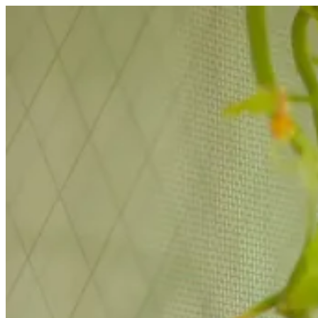
コ
ン
テ
ン
ツ
へ
ス
キ
ッ
プ