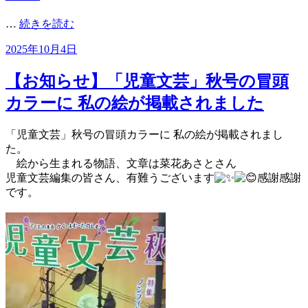
…
続きを読む
投
2025年10月4日
稿
日:
【お知らせ】「児童文芸」秋号の冒頭
カラーに 私の絵が掲載されました
「児童文芸」秋号の冒頭カラーに 私の絵が掲載されまし
た。
絵から生まれる物語、文章は菜花あさとさん
児童文芸編集の皆さん、有難うございます
感謝感謝
です。