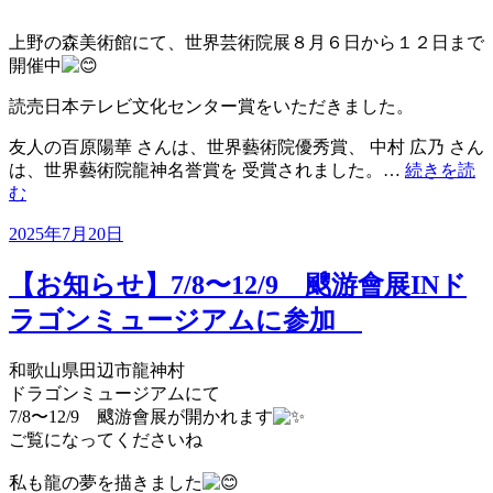
上野の森美術館にて、世界芸術院展８月６日から１２日まで
開催中
読売日本テレビ文化センター賞をいただきました。
友人の百原陽華 さんは、世界藝術院優秀賞、 中村 広乃 さん
は、世界藝術院龍神名誉賞を 受賞されました。…
続きを読
む
投
2025年7月20日
稿
日:
【お知らせ】7/8〜12/9 颼游會展INド
ラゴンミュージアムに参加
和歌山県田辺市龍神村
ドラゴンミュージアムにて
7/8〜12/9 颼游會展が開かれます
ご覧になってくださいね
私も龍の夢を描きました