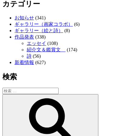
カテゴリー
お知らせ
(341)
ギャラリー（画家コラボ）
(6)
ギャラリー（絵と詩）
(8)
作品発表
(338)
エッセイ
(108)
紹介文＆鑑賞文
(174)
詩
(56)
新着情報
(627)
検索
検
索:
検
索