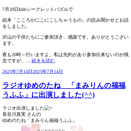
7月20日kidsシークレットパズルで
絵本「こころがにこにこしちゃうもの」の読み聞かせとお話
をしました。
沢山の子供たちにご参加頂き、感謝です。ありがとうござい
ます。
夜も20時～行いますよ。私は先約があり参加出来ないのが残
念ですが、…
続きを読む
投
2025年7月14日
2025年7月14日
稿
日:
ラジオゆめのたね 「まみりんの福福
うふふ」に出演しました(^^)
ラジオ出演しました
長谷川真実 さんの
ゆめのたね「まみりん福福うふふ」