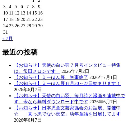
1
2
3
4
5
6
7
8
9
10
11
12
13
14
15
16
17
18
19
20
21
22
23
24
25
26
27
28
29
30
31
« 7月
最近の投稿
【お知らせ】天使の白い羽７月号インタビュー特集
は、常田メロンです
2026年7月2日
【お知らせ】えーほん展、無事終了
2026年7月1日
【お知らせ】えーほん展６月20～27日始まります！
2026年6月7日
【お知らせ】天使の白い羽、毎月詩と漫画を連載中で
す。今なら無料ダウンロード中です
2026年6月7日
【お知らせ】日本児童文芸家協会のお話展、開催中
☆ 「真っ黒でない夜空」幼年童話を出展してます
2026年6月7日