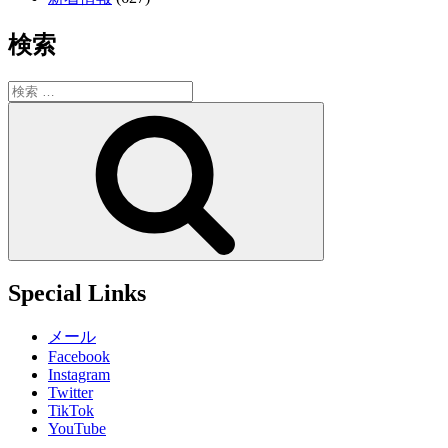
検索
検
索:
検
索
Special Links
メール
Facebook
Instagram
Twitter
TikTok
YouTube