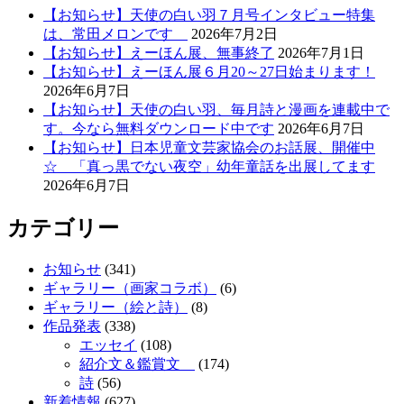
【お知らせ】天使の白い羽７月号インタビュー特集
は、常田メロンです
2026年7月2日
【お知らせ】えーほん展、無事終了
2026年7月1日
【お知らせ】えーほん展６月20～27日始まります！
2026年6月7日
【お知らせ】天使の白い羽、毎月詩と漫画を連載中で
す。今なら無料ダウンロード中です
2026年6月7日
【お知らせ】日本児童文芸家協会のお話展、開催中
☆ 「真っ黒でない夜空」幼年童話を出展してます
2026年6月7日
カテゴリー
お知らせ
(341)
ギャラリー（画家コラボ）
(6)
ギャラリー（絵と詩）
(8)
作品発表
(338)
エッセイ
(108)
紹介文＆鑑賞文
(174)
詩
(56)
新着情報
(627)