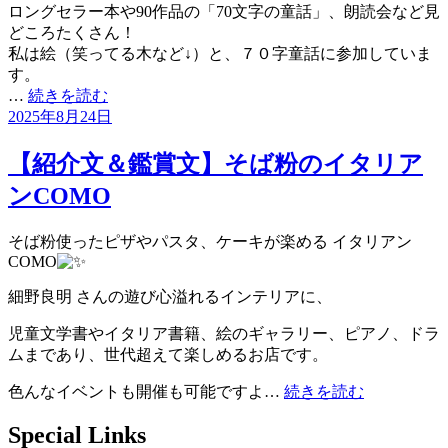
ロングセラー本や90作品の「70文字の童話」、朗読会など見
どころたくさん！
私は絵（笑ってる木など↓）と、７０字童話に参加していま
す。
…
続きを読む
投
2025年8月24日
稿
日:
【紹介文＆鑑賞文】そば粉のイタリア
ンCOMO
そば粉使ったピザやパスタ、ケーキが楽める イタリアン
COMO
細野良明 さんの遊び心溢れるインテリアに、
児童文学書やイタリア書籍、絵のギャラリー、ピアノ、ドラ
ムまであり、世代超えて楽しめるお店です。
色んなイベントも開催も可能ですよ…
続きを読む
Special Links