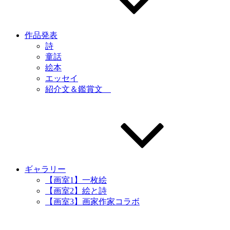
作品発表
詩
童話
絵本
エッセイ
紹介文＆鑑賞文
ギャラリー
【画室1】一枚絵
【画室2】絵と詩
【画室3】画家作家コラボ