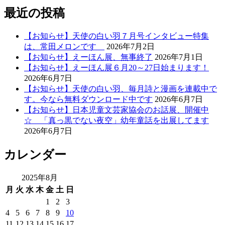
最近の投稿
【お知らせ】天使の白い羽７月号インタビュー特集
は、常田メロンです
2026年7月2日
【お知らせ】えーほん展、無事終了
2026年7月1日
【お知らせ】えーほん展６月20～27日始まります！
2026年6月7日
【お知らせ】天使の白い羽、毎月詩と漫画を連載中で
す。今なら無料ダウンロード中です
2026年6月7日
【お知らせ】日本児童文芸家協会のお話展、開催中
☆ 「真っ黒でない夜空」幼年童話を出展してます
2026年6月7日
カレンダー
2025年8月
月
火
水
木
金
土
日
1
2
3
4
5
6
7
8
9
10
11
12
13
14
15
16
17