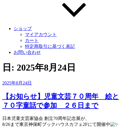
ショップ
マイアカウント
カート
特定商取引に基づく表記
お問い合わせ
日:
2025年8月24日
投
2025年8月24日
稿
日:
【お知らせ】児童文芸７０周年 絵と
７０字童話で参加 ２６日まで
日本児童文芸家協会 創立70周年記念展が、
8/26まで東京神保町ブックハウスカフェ2Fにて開催中