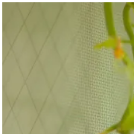
コ
ン
テ
ン
ツ
へ
ス
キ
ッ
プ