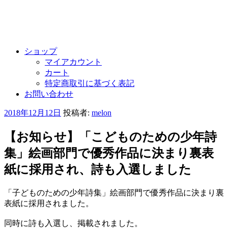
ショップ
マイアカウント
カート
特定商取引に基づく表記
お問い合わせ
投
2018年12月12日
投稿者:
melon
稿
日:
【お知らせ】「こどものための少年詩
集」絵画部門で優秀作品に決まり裏表
紙に採用され、詩も入選しました
「子どものための少年詩集」絵画部門で優秀作品に決まり裏
表紙に
採用されました。
同時に詩も入選し、掲載されました。