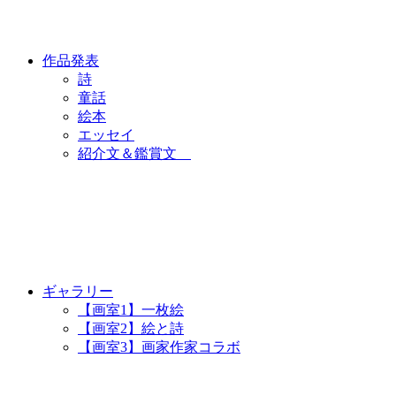
作品発表
詩
童話
絵本
エッセイ
紹介文＆鑑賞文
ギャラリー
【画室1】一枚絵
【画室2】絵と詩
【画室3】画家作家コラボ