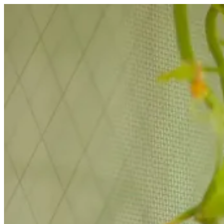
コ
ン
テ
ン
ツ
へ
ス
キ
ッ
プ