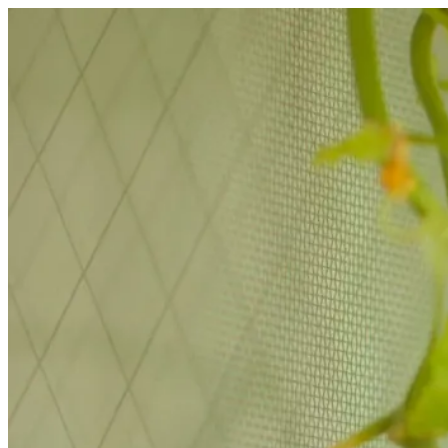
コ
ン
テ
ン
ツ
へ
ス
キ
ッ
プ