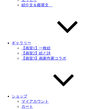
紹介文＆鑑賞文
ギャラリー
【画室1】一枚絵
【画室2】絵と詩
【画室3】画家作家コラボ
ショップ
マイアカウント
カート