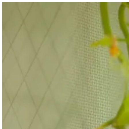
コ
ン
テ
ン
ツ
へ
ス
キ
ッ
プ