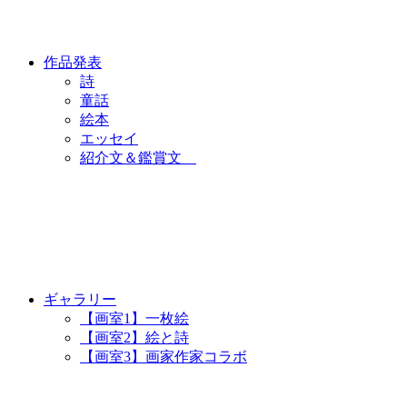
作品発表
詩
童話
絵本
エッセイ
紹介文＆鑑賞文
ギャラリー
【画室1】一枚絵
【画室2】絵と詩
【画室3】画家作家コラボ