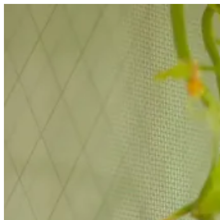
コ
ン
テ
ン
ツ
へ
ス
キ
ッ
プ