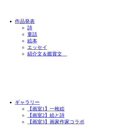
作品発表
詩
童話
絵本
エッセイ
紹介文＆鑑賞文
ギャラリー
【画室1】一枚絵
【画室2】絵と詩
【画室3】画家作家コラボ