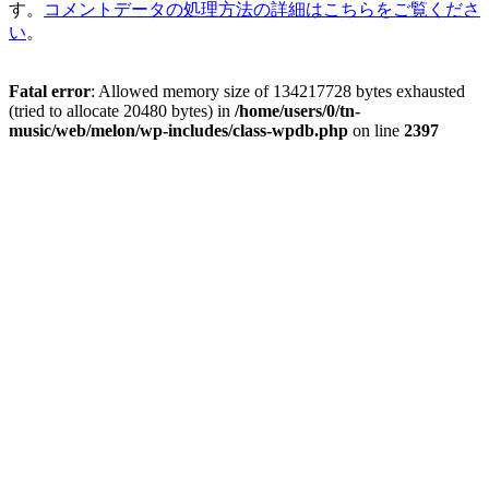
す。
コメントデータの処理方法の詳細はこちらをご覧くださ
い
。
Fatal error
: Allowed memory size of 134217728 bytes exhausted
(tried to allocate 20480 bytes) in
/home/users/0/tn-
music/web/melon/wp-includes/class-wpdb.php
on line
2397