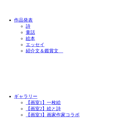
作品発表
詩
童話
絵本
エッセイ
紹介文＆鑑賞文
ギャラリー
【画室1】一枚絵
【画室2】絵と詩
【画室3】画家作家コラボ