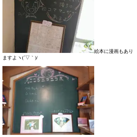
絵本に漫画もあり
ますよヽ(´▽｀)/