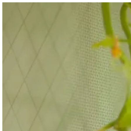
コ
ン
テ
ン
ツ
へ
ス
キ
ッ
プ