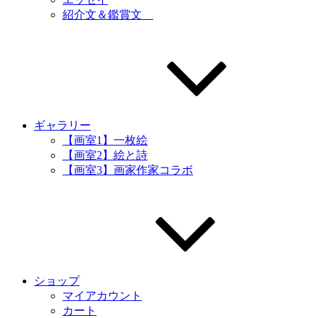
紹介文＆鑑賞文
ギャラリー
【画室1】一枚絵
【画室2】絵と詩
【画室3】画家作家コラボ
ショップ
マイアカウント
カート