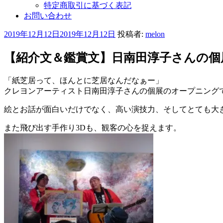
特定商取引に基づく表記
お問い合わせ
投
2019年12月12日
2019年12月12日
投稿者:
melon
稿
日:
【紹介文＆鑑賞文】日南田淳子さんの個
「紙芝居って、ほんとに芝居なんだなぁー」
クレヨンアーティスト日南田淳子さんの個展のオープニング
絵とお話が面白いだけでなく、高い演技力、そしてとても大
また飛び出す手作り3Dも、観客の心を捉えます。