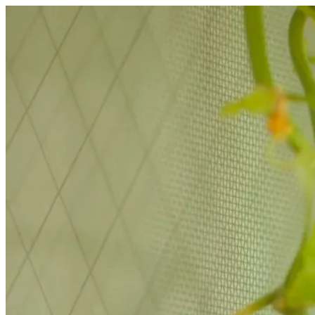
コ
ン
テ
ン
ツ
へ
ス
キ
ッ
プ