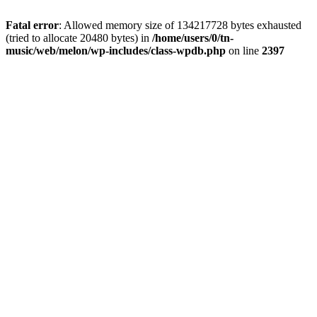
Fatal error
: Allowed memory size of 134217728 bytes exhausted
(tried to allocate 20480 bytes) in
/home/users/0/tn-
music/web/melon/wp-includes/class-wpdb.php
on line
2397