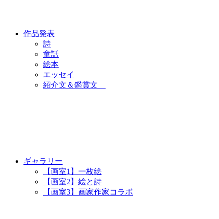
作品発表
詩
童話
絵本
エッセイ
紹介文＆鑑賞文
ギャラリー
【画室1】一枚絵
【画室2】絵と詩
【画室3】画家作家コラボ