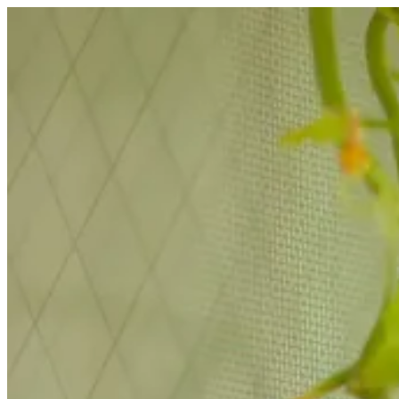
コ
ン
テ
ン
ツ
へ
ス
キ
ッ
プ