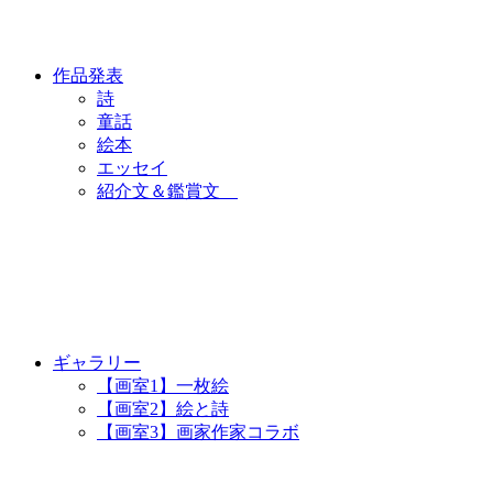
作品発表
詩
童話
絵本
エッセイ
紹介文＆鑑賞文
ギャラリー
【画室1】一枚絵
【画室2】絵と詩
【画室3】画家作家コラボ