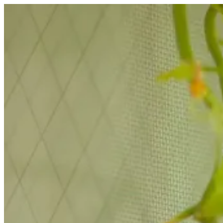
コ
ン
テ
ン
ツ
へ
ス
キ
ッ
プ