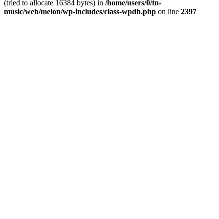
(tried to allocate 16384 bytes) in
/home/users/0/tn-
music/web/melon/wp-includes/class-wpdb.php
on line
2397