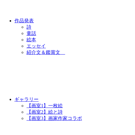
作品発表
詩
童話
絵本
エッセイ
紹介文＆鑑賞文
ギャラリー
【画室1】一枚絵
【画室2】絵と詩
【画室3】画家作家コラボ