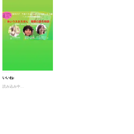
いいね:
読み込み中…
カ
テ
ゴ
リ
ー