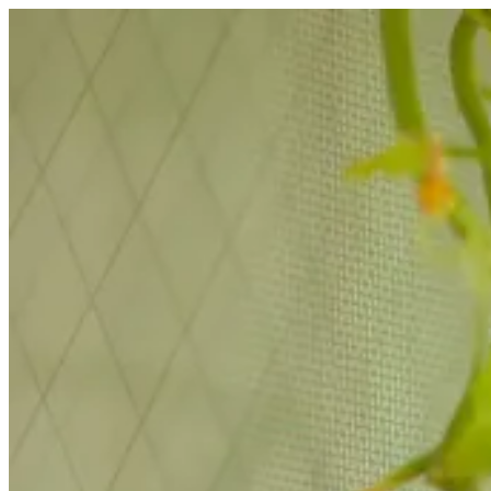
コ
ン
テ
ン
ツ
へ
ス
キ
ッ
プ